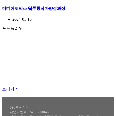
미디어코믹스 웹툰창작자양성과정
2024-01-15
포트폴리오
웹툰스쿨
포트폴리오
노블코믹스 및 오리지널 작품 실전 교육!
웹툰스쿨에서 만든 작품은 유명스튜디오 및 기획사로 작가데
뷔 및 취업을 한 교육생 분들을 중심으로 포트폴리오를 구성하
고 있으며, 네이버웹툰(시리즈) 및 카카오페이지 독점(기다무)
등으로 연재를 진행중입니다.
보러가기
(주)투니스트
사업자번호 : 240-87-00647