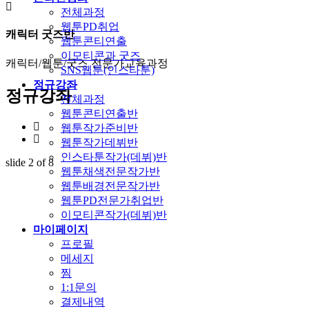
전체과정
웹툰PD취업
캐릭터 굿즈반
웹툰콘티연출
이모티콘과 굿즈
캐릭터/웹툰/굿즈 전문가교육과정
SNS웹툰(인스타툰)
정규강좌
정규강좌
전체과정
웹툰콘티연출반
웹툰작가준비반
웹툰작가데뷔반
인스타툰작가(데뷔)반
slide
2
of 8
웹툰채색전문작가반
웹툰배경전문작가반
웹툰PD전문가취업반
이모티콘작가(데뷔)반
마이페이지
프로필
메세지
찜
1:1문의
결제내역