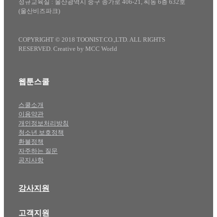
정규교육실 : 울산광역시 중구 종가로 406-21, 씨동 6층 632호
(울산비즈파크)
COPYRIGHT © 2018 TOONIST.CO.,LTD. ALL RIGHTS
RESERVED. Creative by MCC World
웹툰스쿨
스쿨소개
이용약관
개인정보처리방침
청소년 보호정책
환불정책
자주하는 질문
공지사항
강사지원
고객지원