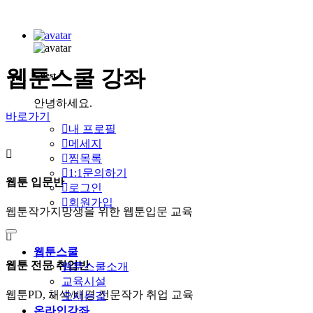
웹툰스쿨 강좌
Guest
안녕하세요.
바로가기
내 프로필
메세지
찜목록
1:1문의하기
웹툰 입문반
로그인
회원가입
웹툰작가지망생을 위한 웹툰입문 교육
웹툰스쿨
웹툰 전문 취업반
웹툰스쿨소개
교육시설
웹툰PD, 채색/배경 전문작가 취업 교육
오시는길
온라인강좌